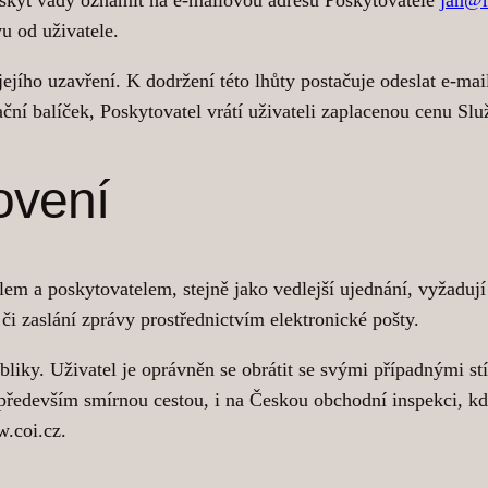
u od uživatele.
jího uzavření. K dodržení této lhůty postačuje odeslat e-mai
ační balíček, Poskytovatel vrátí uživateli zaplacenou cenu Sl
ovení
em a poskytovatelem, stejně jako vedlejší ujednání, vyžadu
či zaslání zprávy prostřednictvím elektronické pošty.
liky. Uživatel je oprávněn se obrátit se svými případnými s
vat především smírnou cestou, i na Českou obchodní inspekci
w.coi.cz.