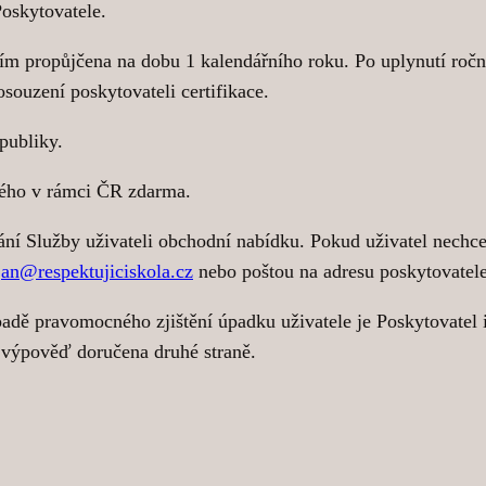
oskytovatele.
m propůjčena na dobu 1 kalendářního roku. Po uplynutí roční 
osouzení poskytovateli certifikace.
publiky.
aného v rámci ČR zdarma.
ní Služby uživateli obchodní nabídku. Pokud uživatel nechce
jan@respektujiciskola.cz
nebo poštou na adresu poskytovatel
padě pravomocného zjištění úpadku uživatele je Poskytovatel
o výpověď doručena druhé straně.