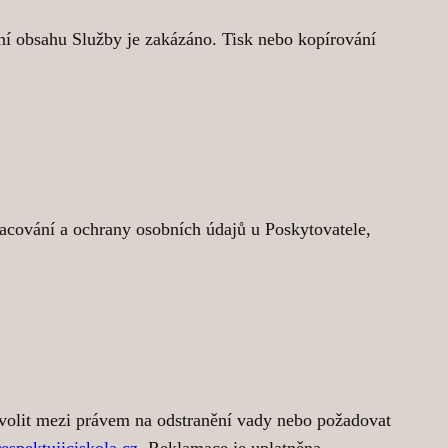
ní obsahu Služby je zakázáno. Tisk nebo kopírování
.
racování a ochrany osobních údajů u Poskytovatele,
 volit mezi právem na odstranění vady nebo požadovat
espektujiciskola.cz
. Reklamace je uplatněna