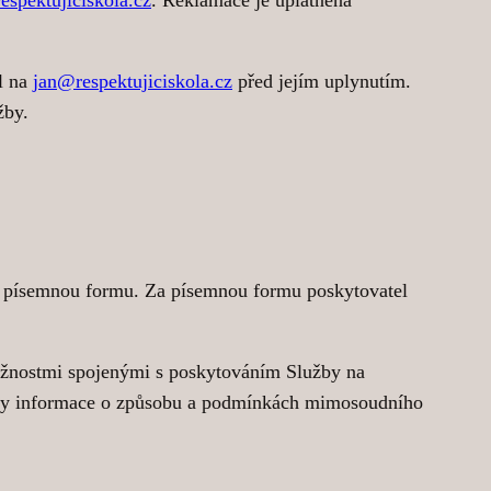
l na
jan@respektujiciskola.cz
před jejím uplynutím.
užby.
jí písemnou formu. Za písemnou formu poskytovatel
tížnostmi spojenými s poskytováním Služby na
, kdy informace o způsobu a podmínkách mimosoudního