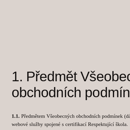
Přeskočit
na
obsah
1. Předmět Všeobe
obchodních podmí
1.1.
Předmětem Všeobecných obchodních podmínek (dále j
webové služby spojené s certifikací Respektující škola.