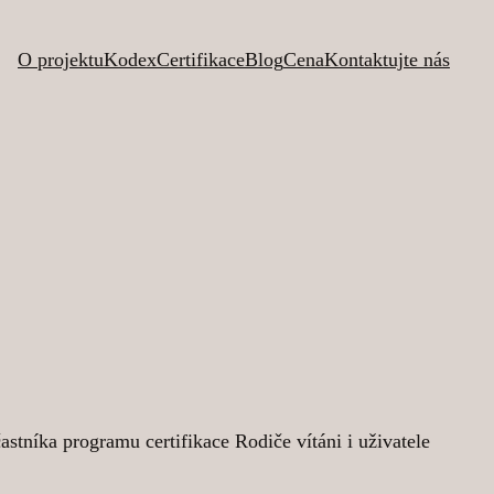
O projektu
Kodex
Certifikace
Blog
Cena
Kontaktujte nás
níka programu certifikace Rodiče vítáni i uživatele