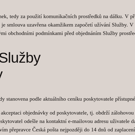
k, tedy za použití komunikačních prostředků na dálku. V pří
upu je smlouva uzavřena okamžikem započetí užívání Služby. V
mi obchodními podmínkami před objednáním Služby prostřed
 Služby
y
dy stanovena podle aktuálního ceníku poskytovatele přístupn
akceptaci objednávky od poskytovatele, tj. obdrží zálohovou f
oskytovatel odešle na kontaktní e-mailovou adresu uživatele 
tvím přepravce Česká pošta nejpozději do 14 dnů od zaplacení