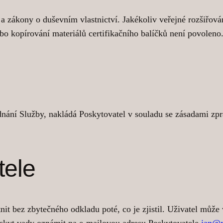
 zákony o duševním vlastnictví. Jakékoliv veřejné rozšiřová
bo kopírování materiálů certifikačního balíčků není povoleno
ednání Služby, nakládá Poskytovatel v souladu se zásadami zp
tele
it bez zbytečného odkladu poté, co je zjistil. Uživatel může
ýskyt vady oznámit na e-mailovou adresu Poskytovatele
jan@r