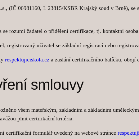
z.s., (IČ 06981160, L 23815/KSBR Krajský soud v Brně), se s
e rozumí žadatel o přidělení certifikace, tj. kontaktní osoba 
, registrovaný uživatel se základní registrací nebo registro
nky
respektujiciskola.cz
a zaslání certifikačního balíčku, obojí
avření smlouvy
možněno všem mateřským, základním a základním uměleckým šk
ážou plnit certifikační kritéria.
lní certifikační formulář uvedený na webové stránce
respektuj