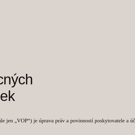
cných
nek
en „VOP“) je úprava práv a povinností poskytovatele a účast